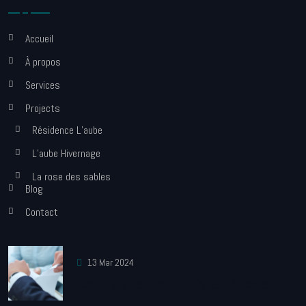
Accueil
À propos
Services
Projects
Résidence L’aube
L’aube Hivernage
La rose des sables
Blog
Contact
13 Mar 2024
Jusqu’à quel point puis-je négocier